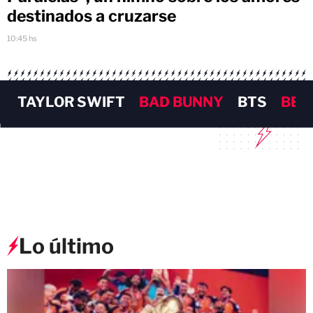
destinados a cruzarse
10:45 hs
TAYLOR SWIFT
BAD BUNNY
BTS
BEY
Lo último