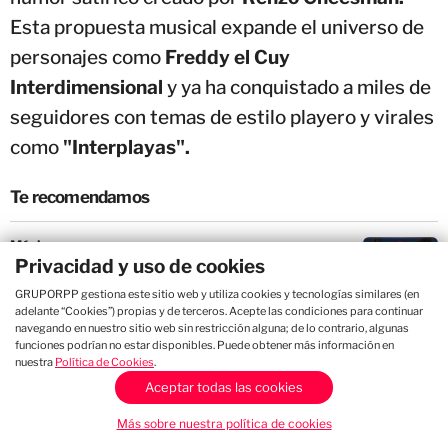
Esta propuesta musical expande el universo de
personajes como
Freddy el Cuy
Interdimensional
y ya ha conquistado a miles de
seguidores con temas de estilo playero y virales
como
"Interplayas".
Te recomendamos
Música
Privacidad y uso de cookies
Studio Sessions: Santos Bravos conquistó con
“MHM” y “VELOCIDADE”
GRUPORPP gestiona este sitio web y utiliza cookies y tecnologías similares (en
adelante “Cookies”) propias y de terceros. Acepte las condiciones para continuar
navegando en nuestro sitio web sin restricción alguna; de lo contrario, algunas
funciones podrían no estar disponibles. Puede obtener más información en
Música
nuestra
Política de Cookies
.
Aceptar todas las cookies
Studio Sessions: “Amén” conquistó con acústico de
“Pan con mantequilla”, “Te quiero” y “Pagando el
precio”
Más sobre nuestra política de cookies