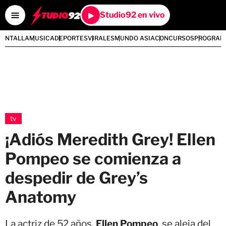
Studio92 en vivo
PANTALLA
MUSICA
DEPORTES
VIRALES
MUNDO ASIA
CONCURSOS
PROGRAM
tv
¡Adiós Meredith Grey! Ellen
Pompeo se comienza a
despedir de Grey’s
Anatomy
La actriz de 52 años,
Ellen Pompeo
, se aleja del