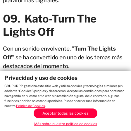
plataformas digitales.
09. Kato-Turn The
Lights Off
Con un sonido envolvente, "
Turn The Lights
Off
" se ha convertido en uno de los temas más
destacados del momento.
Privacidad y uso de cookies
08
.
Jamaican (Bam Bam)
GRUPORPP gestiona este sitio web y utiliza cookies y tecnologías similares (en
adelante “Cookies”) propias y de terceros. Acepte las condiciones para continuar
– Hugel & Solto
navegando en nuestro sitio web sin restricción alguna; de lo contrario, algunas
funciones podrían no estar disponibles. Puede obtener más información en
nuestra
Política de Cookies
.
Aceptar todas las cookies
"Jamaican (Bam Bam)"
no deja de crecer y se
posiciona como una de las canciones favoritas
Más sobre nuestra política de cookies