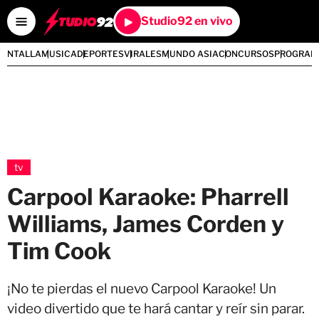
Studio92 en vivo
PANTALLA
MUSICA
DEPORTES
VIRALES
MUNDO ASIA
CONCURSOS
PROGRAM
tv
Carpool Karaoke: Pharrell
Williams, James Corden y
Tim Cook
¡No te pierdas el nuevo Carpool Karaoke! Un
video divertido que te hará cantar y reír sin parar.