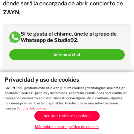
donde será la encargada de abrir concierto de
ZAYN.
Si te gusta el chisme, únete al grupo de
Whatsapp de Studio92.
Unirme al chat
“Estoy muy feliz y emocionada de contarles
Privacidad y uso de cookies
que seré parte del concierto de Zayn, este 14
GRUPORPP gestiona este sitio web y utiliza cookies y tecnologías similares (en
adelante “Cookies”) propias y de terceros. Acepte las condiciones para continuar
de octubre, así que a toda mi gente directioner,
navegando en nuestro sitio web sin restricción alguna; de lo contrario, algunas
nos vemos ahí para pasarla increíble”,
señaló
funciones podrían no estar disponibles. Puede obtener más información en
nuestra
Política de Cookies
.
Milena Warthon,
reconocida por llevar el pop
Aceptar todas las cookies
andino a escenarios internacionales y ganadora
Más sobre nuestra política de cookies
de la
Gaviota de Plata en el Festival