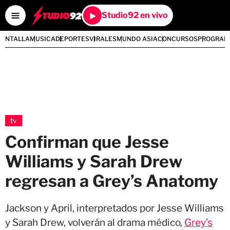
Studio92 en vivo
PANTALLA
MUSICA
DEPORTES
VIRALES
MUNDO ASIA
CONCURSOS
PROGRAM
tv
Confirman que Jesse
Williams y Sarah Drew
regresan a Grey’s Anatomy
Jackson y April, interpretados por Jesse Williams
y Sarah Drew, volverán al drama médico,
Grey’s