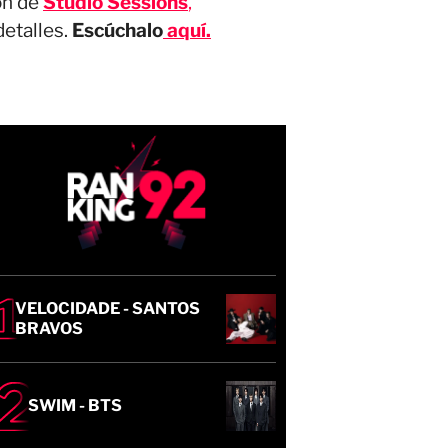
ón de
Studio Sessions
,
detalles.
Escúchalo
aquí.
VELOCIDADE - SANTOS
BRAVOS
SWIM - BTS