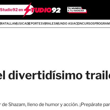
Studio92 en vivo
PANTALLA
MUSICA
DEPORTES
VIRALES
MUNDO ASIA
CONCURSOS
PROGRAM
l divertidísimo trail
r de Shazam, lleno de humor y acción. ¡Prepárate par