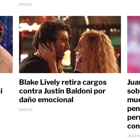
09:51 hs
Blake Lively retira cargos
Jua
i
contra Justin Baldoni por
sob
daño emocional
mue
pen
15:00 hs
per
con
15:03 h