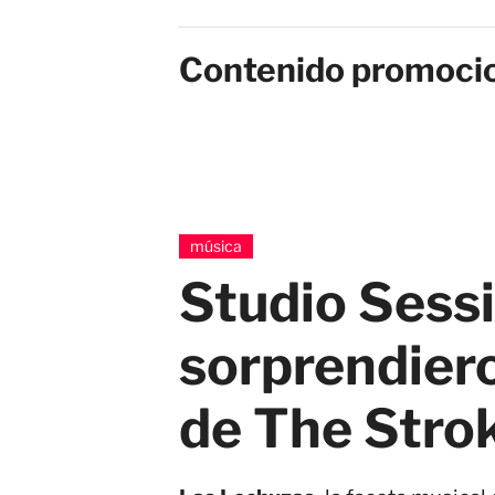
Contenido promoci
música
Studio Sess
sorprendiero
de The Stro