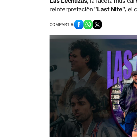
Las Lechuzas,
la faceta musical
reinterpretación
"Last Nite",
el 
COMPARTIR: