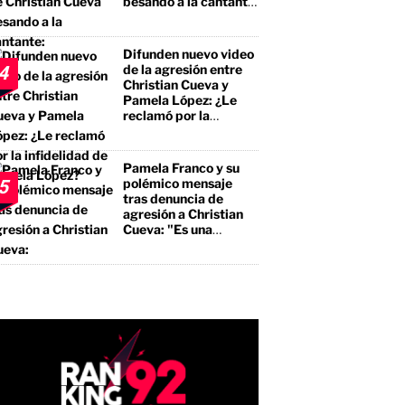
besando a la cantante:
"No te estás llevando
el premio mayor, sino
a un borracho, a un
Difunden nuevo video
pegalón"
de la agresión entre
4
Christian Cueva y
Pamela López: ¿Le
reclamó por la
infidelidad de Pamela
López?
Pamela Franco y su
polémico mensaje
5
tras denuncia de
agresión a Christian
Cueva: "Es una
bendición"