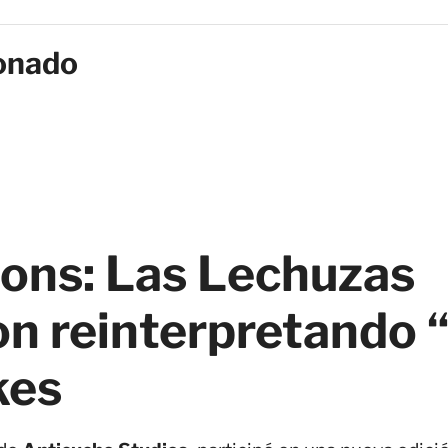
onado
ions: Las Lechuzas
n reinterpretando “
kes