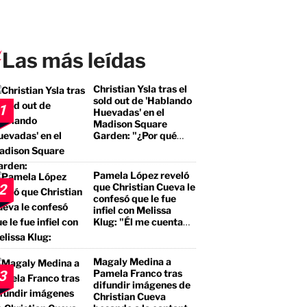
Las más leídas
Christian Ysla tras el
sold out de 'Hablando
1
Huevadas' en el
Madison Square
Garden: "¿Por qué
debería ser distinto?"
Pamela López reveló
que Christian Cueva le
2
confesó que le fue
infiel con Melissa
Klug: "Él me cuenta
que tuvo encuentros
con ella"
Magaly Medina a
Pamela Franco tras
3
difundir imágenes de
Christian Cueva