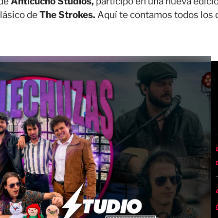
 de
Anticucho Studios,
participó en una nueva edici
clásico de
The Strokes.
Aquí te contamos todos los 