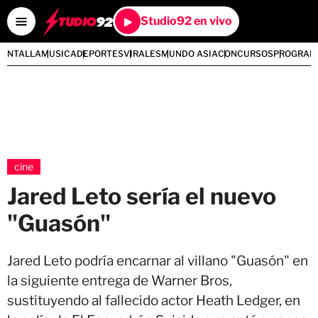
Studio92 en vivo
PANTALLA
MUSICA
DEPORTES
VIRALES
MUNDO ASIA
CONCURSOS
PROGRAM
cine
Jared Leto sería el nuevo
"Guasón"
Jared Leto podría encarnar al villano "Guasón" en
la siguiente entrega de Warner Bros,
sustituyendo al fallecido actor Heath Ledger, en