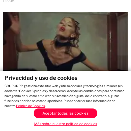
11:55 hs
Privacidad y uso de cookies
GRUPORPP gestiona este sitio web y utiliza cookies y tecnologías similares (en
Ariana Grande sobre su decisión de
adelante “Cookies”) propias y de terceros. Acepte las condiciones para continuar
navegando en nuestro sitio web sin restricción alguna; de lo contrario, algunas
hacer una pausa en su carrera: “Hay
funciones podrían no estar disponibles. Puede obtener más información en
que poner límites”
nuestra
Política de Cookies
.
Aceptar todas las cookies
11:29 hs
Más sobre nuestra política de cookies