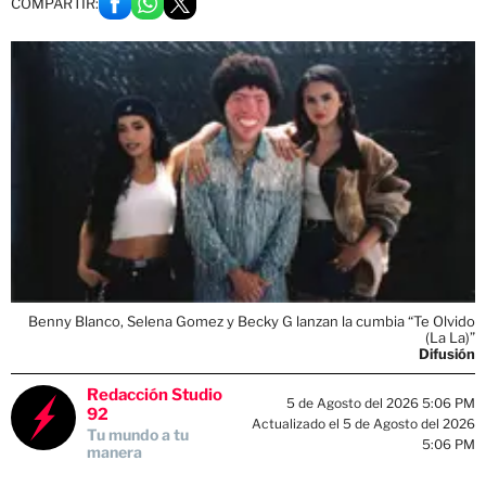
COMPARTIR:
Benny Blanco, Selena Gomez y Becky G lanzan la cumbia “Te Olvido
(La La)”
Difusión
Redacción Studio
5 de Agosto del 2026 5:06 PM
92
Actualizado el 5 de Agosto del 2026
Tu mundo a tu
5:06 PM
manera