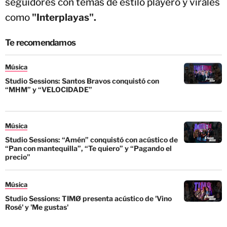
seguidores con temas de estilo playero y virales
como
"Interplayas".
Te recomendamos
Música
Studio Sessions: Santos Bravos conquistó con
“MHM” y “VELOCIDADE”
Música
Studio Sessions: “Amén” conquistó con acústico de
“Pan con mantequilla”, “Te quiero” y “Pagando el
precio”
Música
Studio Sessions: TIMØ presenta acústico de 'Vino
Rosé' y 'Me gustas'