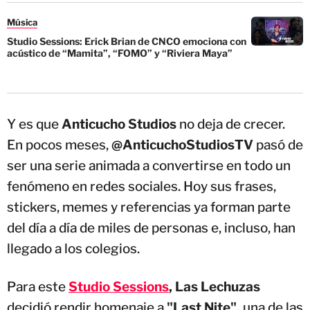
Música
Studio Sessions: Erick Brian de CNCO emociona con
acústico de “Mamita”, “FOMO” y “Riviera Maya”
Y es que
Anticucho Studios
no deja de crecer.
En pocos meses,
@AnticuchoStudiosTV
pasó de
ser una serie animada a convertirse en todo un
fenómeno en redes sociales. Hoy sus frases,
stickers, memes y referencias ya forman parte
del día a día de miles de personas e, incluso, han
llegado a los colegios.
Para este
Studio Sessions
, Las Lechuzas
decidió rendir homenaje a
"Last Nite",
una de las