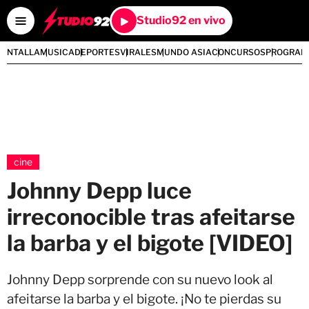
Studio92 en vivo
PANTALLA
MUSICA
DEPORTES
VIRALES
MUNDO ASIA
CONCURSOS
PROGRAM
cine
Johnny Depp luce
irreconocible tras afeitarse
la barba y el bigote [VIDEO]
Johnny Depp sorprende con su nuevo look al
afeitarse la barba y el bigote. ¡No te pierdas su