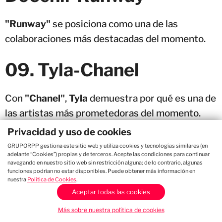
"Runway"
se posiciona como una de las
colaboraciones más destacadas del momento.
09. Tyla-Chanel
Con
"Chanel"
,
Tyla
demuestra por qué es una de
las artistas más prometedoras del momento.
Privacidad y uso de cookies
08. Kato-Turn The
GRUPORPP gestiona este sitio web y utiliza cookies y tecnologías similares (en
adelante “Cookies”) propias y de terceros. Acepte las condiciones para continuar
Lights Off
navegando en nuestro sitio web sin restricción alguna; de lo contrario, algunas
funciones podrían no estar disponibles. Puede obtener más información en
nuestra
Política de Cookies
.
Aceptar todas las cookies
Con un sonido envolvente, "
Turn The Lights
Off
" continúa ganando cada vez más fanáticos.
Más sobre nuestra política de cookies