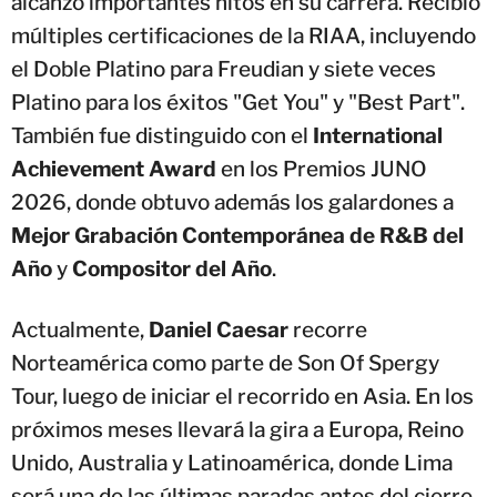
alcanzó importantes hitos en su carrera. Recibió
múltiples certificaciones de la RIAA, incluyendo
el Doble Platino para Freudian y siete veces
Platino para los éxitos "Get You" y "Best Part".
También fue distinguido con el
International
Achievement Award
en los Premios JUNO
2026, donde obtuvo además los galardones a
Mejor Grabación Contemporánea de R&B del
Año
y
Compositor del Año
.
Actualmente,
Daniel Caesar
recorre
Norteamérica como parte de Son Of Spergy
Tour, luego de iniciar el recorrido en Asia. En los
próximos meses llevará la gira a Europa, Reino
Unido, Australia y Latinoamérica, donde Lima
será una de las últimas paradas antes del cierre