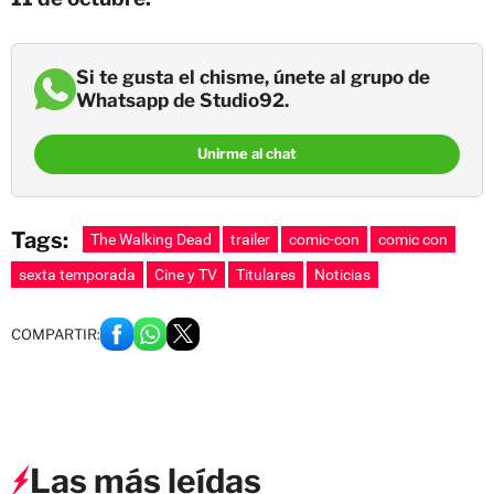
Si te gusta el chisme, únete al grupo de
Whatsapp de Studio92.
Unirme al chat
Tags:
The Walking Dead
trailer
comic-con
comic con
sexta temporada
Cine y TV
Titulares
Noticias
COMPARTIR:
Las más leídas