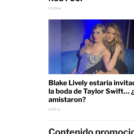
17:09 hs
Blake Lively estaría invita
la boda de Taylor Swift… 
amistaron?
11:25 hs
Contenido promoci