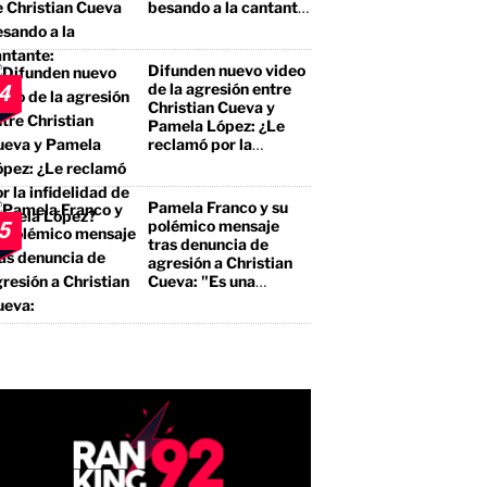
besando a la cantante:
"No te estás llevando
el premio mayor, sino
a un borracho, a un
Difunden nuevo video
pegalón"
de la agresión entre
4
Christian Cueva y
Pamela López: ¿Le
reclamó por la
infidelidad de Pamela
López?
Pamela Franco y su
polémico mensaje
5
tras denuncia de
agresión a Christian
Cueva: "Es una
bendición"