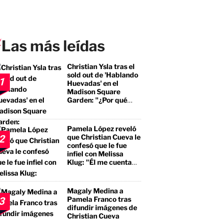
Las más leídas
Christian Ysla tras el
sold out de 'Hablando
1
Huevadas' en el
Madison Square
Garden: "¿Por qué
debería ser distinto?"
Pamela López reveló
que Christian Cueva le
2
confesó que le fue
infiel con Melissa
Klug: "Él me cuenta
que tuvo encuentros
con ella"
Magaly Medina a
Pamela Franco tras
3
difundir imágenes de
Christian Cueva