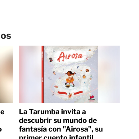
los
ue
La Tarumba invita a
descubrir su mundo de
o
fantasía con "Airosa", su
primer cuento infantil