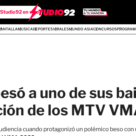
Studio92 en vivo
PANTALLA
MUSICA
DEPORTES
VIRALES
MUNDO ASIA
CONCURSOS
PROGRAM
só a uno de sus bai
ción de los MTV V
audiencia cuando protagonizó un polémico beso con u