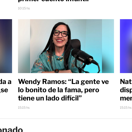
10:15 hs
da a
Wendy Ramos: “La gente ve
Nat
¿se
lo bonito de la fama, pero
dis
tiene un lado difícil”
men
15:15 hs
15:15 hs
onado