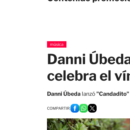
música
Danni Úbeda
celebra el ví
Danni Úbeda
lanzó
"Candadito
COMPARTIR: