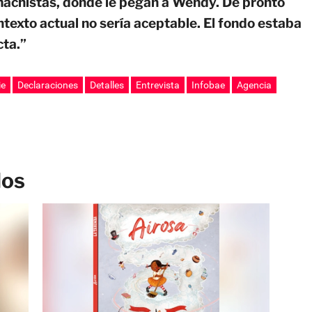
 machistas, donde le pegan a Wendy. De pronto
ntexto actual no sería aceptable. El fondo estaba
cta.”
ie
Declaraciones
Detalles
Entrevista
Infobae
Agencia
los