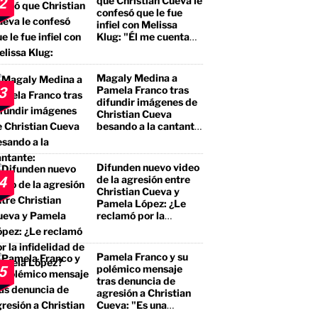
que Christian Cueva le
2
confesó que le fue
infiel con Melissa
Klug: "Él me cuenta
que tuvo encuentros
con ella"
Magaly Medina a
Pamela Franco tras
3
difundir imágenes de
Christian Cueva
besando a la cantante:
"No te estás llevando
el premio mayor, sino
a un borracho, a un
Difunden nuevo video
pegalón"
de la agresión entre
4
Christian Cueva y
Pamela López: ¿Le
reclamó por la
infidelidad de Pamela
López?
Pamela Franco y su
polémico mensaje
5
tras denuncia de
agresión a Christian
Cueva: "Es una
bendición"