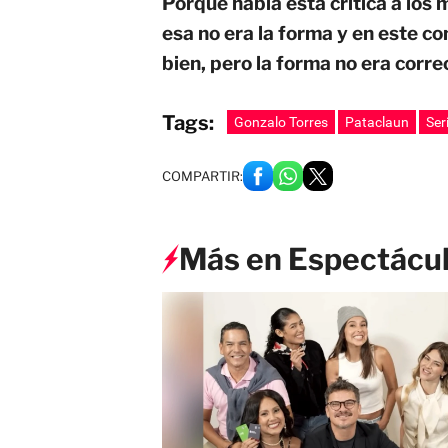
Porque había esta crítica a los
esa no era la forma y en este co
bien, pero la forma no era corre
Tags:
Gonzalo Torres
Pataclaun
Ser
COMPARTIR:
Más en Espectácu