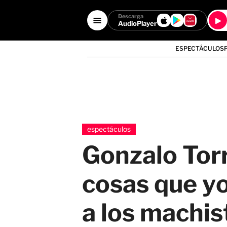
Descarga
AudioPlayer
ESPECTÁCULOS
espectáculos
Gonzalo Torr
cosas que yo 
a los machis