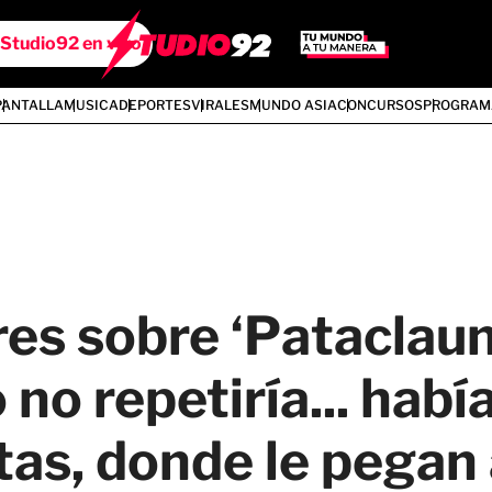
Studio92 en vivo
PANTALLA
MUSICA
DEPORTES
VIRALES
MUNDO ASIA
CONCURSOS
PROGRAM
es sobre ‘Pataclaun
no repetiría... había
tas, donde le pegan 