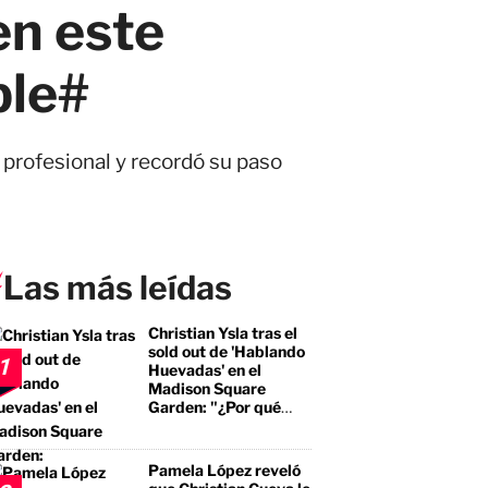
en este
ble#
 profesional y recordó su paso
Las más leídas
Christian Ysla tras el
sold out de 'Hablando
1
Huevadas' en el
Madison Square
Garden: "¿Por qué
debería ser distinto?"
Pamela López reveló