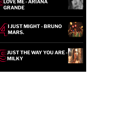
LOVE ME - ARIANA
GRANDE
I JUST MIGHT - BRUNO
MARS.
JUST THE WAY YOU ARE -
MILKY