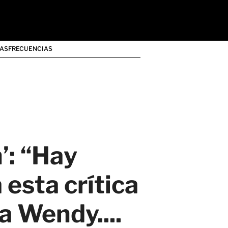
AS
FRECUENCIAS
’: “Hay
 esta crítica
a Wendy....