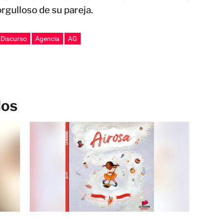
orgulloso de su pareja.
Discurso
Agencia
AG
los