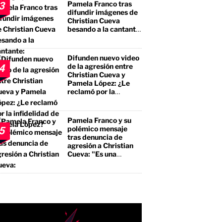
Pamela Franco tras
3
difundir imágenes de
Christian Cueva
besando a la cantante:
"No te estás llevando
el premio mayor, sino
a un borracho, a un
Difunden nuevo video
pegalón"
de la agresión entre
4
Christian Cueva y
Pamela López: ¿Le
reclamó por la
infidelidad de Pamela
López?
Pamela Franco y su
polémico mensaje
5
tras denuncia de
agresión a Christian
Cueva: "Es una
bendición"