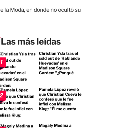
de la Moda, en donde no ocultó su
Las más leídas
Christian Ysla tras el
sold out de 'Hablando
1
Huevadas' en el
Madison Square
Garden: "¿Por qué
debería ser distinto?"
Pamela López reveló
que Christian Cueva le
2
confesó que le fue
infiel con Melissa
Klug: "Él me cuenta
que tuvo encuentros
con ella"
Magaly Medina a