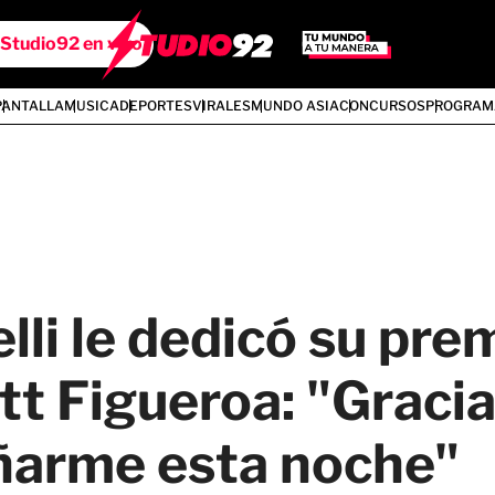
Studio92 en vivo
PANTALLA
MUSICA
DEPORTES
VIRALES
MUNDO ASIA
CONCURSOS
PROGRAM
lli le dedicó su pre
ett Figueroa: "Gracia
arme esta noche"