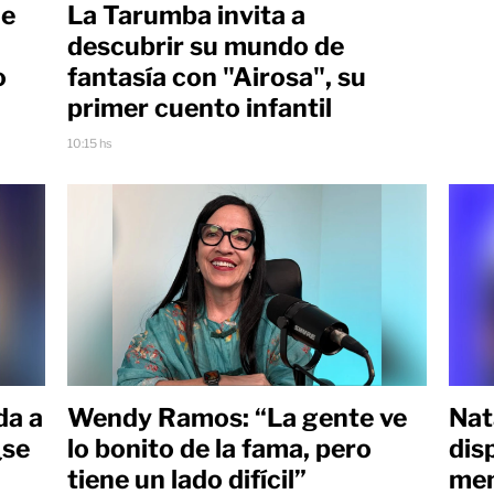
ue
La Tarumba invita a
descubrir su mundo de
o
fantasía con "Airosa", su
primer cuento infantil
10:15 hs
da a
Wendy Ramos: “La gente ve
Nat
¿se
lo bonito de la fama, pero
dis
tiene un lado difícil”
men