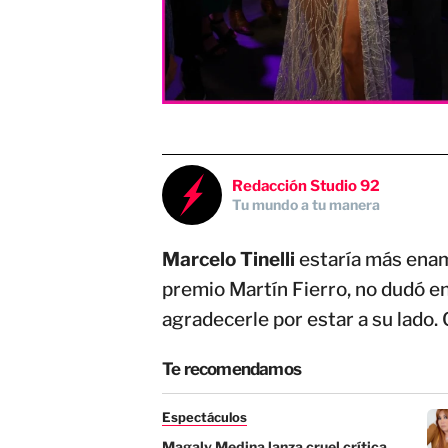
Redacción Studio 92
Tu mundo a tu manera
Marcelo Tinelli
estaría más enam
premio Martín Fierro, no dudó en
agradecerle por estar a su lado.
Te recomendamos
Espectáculos
Magaly Medina lanza cruel crítica