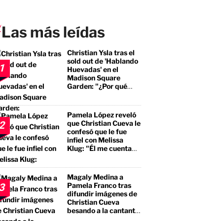
Las más leídas
Christian Ysla tras el
sold out de 'Hablando
1
Huevadas' en el
Madison Square
Garden: "¿Por qué
debería ser distinto?"
Pamela López reveló
que Christian Cueva le
2
confesó que le fue
infiel con Melissa
Klug: "Él me cuenta
que tuvo encuentros
con ella"
Magaly Medina a
Pamela Franco tras
3
difundir imágenes de
Christian Cueva
besando a la cantante:
"No te estás llevando