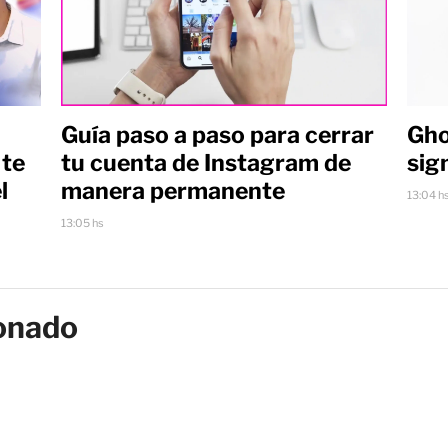
Guía paso a paso para cerrar
Gho
 te
tu cuenta de Instagram de
sig
l
manera permanente
13:04 h
13:05 hs
onado