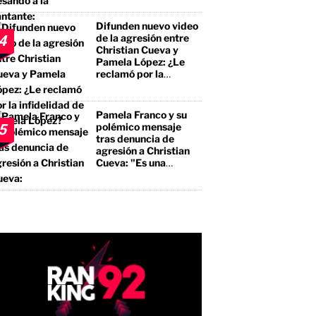
el premio mayor, sino
a un borracho, a un
Difunden nuevo video
pegalón"
de la agresión entre
4
Christian Cueva y
Pamela López: ¿Le
reclamó por la
infidelidad de Pamela
López?
Pamela Franco y su
polémico mensaje
5
tras denuncia de
agresión a Christian
Cueva: "Es una
bendición"