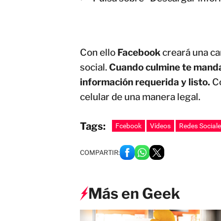
Con ello
Facebook
creará una car
social.
Cuando culmine te mandar
información requerida y listo.
Co
celular de una manera legal.
Tags:
Fcebook
Vídeos
Redes Social
COMPARTIR:
Más en Geek