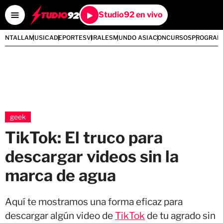
Studio92 en vivo
PANTALLA
MUSICA
DEPORTES
VIRALES
MUNDO ASIA
CONCURSOS
PROGRAM
geek
TikTok: El truco para
descargar videos sin la
marca de agua
Aquí te mostramos una forma eficaz para
descargar algún video de
TikTok
de tu agrado sin