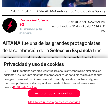
"SUPERESTRELLA" de AITANA entra al Top 50 Global de Spotify
Redacción Studio
22 de Julio del 2026 6:21 PM
92
Actualizado el 22 de Julio del 2026 6:21
Tu mundo a tu
PM
manera
AITANA
fue una de las grandes protagonistas
de la celebración de la
Selección Española
tras
conquistar el título mundial, llevando toda la
Privacidad y uso de cookies
energía con
"SUPERESTRELLA"
, canción que
GRUPORPP gestiona este sitio web y utiliza cookies y tecnologías similares (en
se convirtió en el himno no oficial del equipo
adelante “Cookies”) propias y de terceros. Acepte las condiciones para continuar
durante el torneo. Partido tras partido, cada vez
navegando en nuestro sitio web sin restricción alguna; de lo contrario, algunas
funciones podrían no estar disponibles. Puede obtener más información en
que sonaba el tema era sinónimo de victoria,
nuestra
Política de Cookies
.
convirtiéndose en la banda sonora de una
Aceptar todas las cookies
campaña inolvidable.
Más sobre nuestra política de cookies