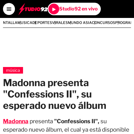
Studio92 en vivo
PANTALLA
MUSICA
DEPORTES
VIRALES
MUNDO ASIA
CONCURSOS
PROGRAM
música
Madonna presenta
"Confessions II", su
esperado nuevo álbum
Madonna
presenta
"Confessions II",
su
esperado nuevo álbum, el cual
ya está disponible