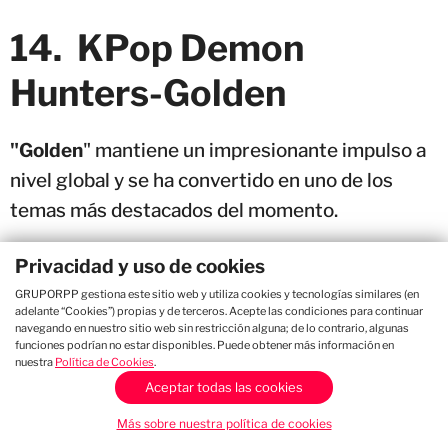
14. KPop Demon
Hunters-Golden
"Golden
" mantiene un impresionante impulso a
nivel global y se ha convertido en uno de los
temas más destacados del momento.
13. Shakira-Dai Dai
Privacidad y uso de cookies
GRUPORPP gestiona este sitio web y utiliza cookies y tecnologías similares (en
adelante “Cookies”) propias y de terceros. Acepte las condiciones para continuar
Shakira
desborda fuerza y carisma con "
Dai
navegando en nuestro sitio web sin restricción alguna; de lo contrario, algunas
funciones podrían no estar disponibles. Puede obtener más información en
Dai
", una canción que no deja de sumar
nuestra
Política de Cookies
.
reproducciones y conectar con millones de
Aceptar todas las cookies
seguidores.
Más sobre nuestra política de cookies