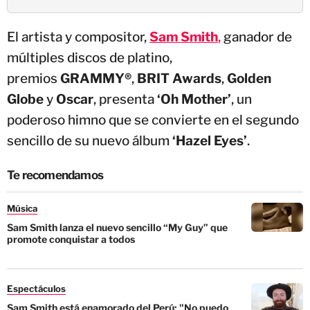
El artista y compositor,
Sam Smith
,
ganador de
múltiples discos de platino,
premios
GRAMMY®
,
BRIT Awards
,
Golden
Globe
y
Oscar
, presenta
‘Oh Mother’
, un
poderoso himno que se convierte en el segundo
sencillo de su nuevo álbum
‘Hazel Eyes’
.
Te recomendamos
Música
Sam Smith lanza el nuevo sencillo “My Guy” que
promote conquistar a todos
Espectáculos
Sam Smith está enamorado del Perú: "No puedo