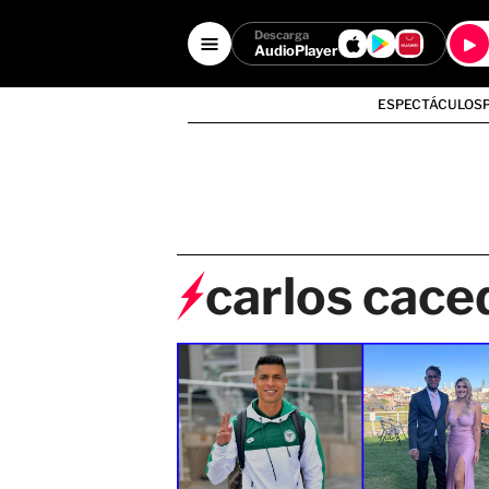
Descarga
AudioPlayer
ESPECTÁCULOS
carlos cace