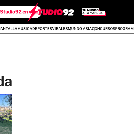
Studio92 en vivo
PANTALLA
MUSICA
DEPORTES
VIRALES
MUNDO ASIA
CONCURSOS
PROGRAM
da