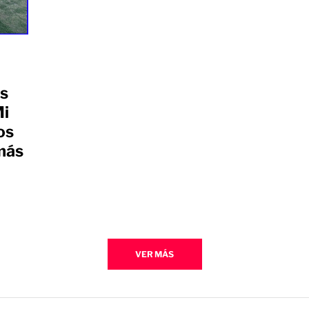
os
Mi
os
más
VER MÁS