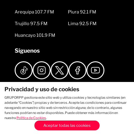
Arequipa 107.7 FM
Piura 92.1 FM
Trujillo 97.5 FM
Lima 92.5 FM
Huancayo 101.9 FM
Síguenos
Privacidad y uso de cookies
GRUPORPP gestiona este sitio web y utiliza cookies y tecnologías similares (en
adelante “Cookies”) propias y de terceros. Acepte las condiciones para continuar
navegando en nuestro sitio web sin restricción alguna; de lo contrario, algunas
funciones podrían no estar disponibles. Puede obtener más información en
nuestra
Política de Cookies
.
Aceptar todas las cookies