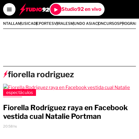
Studio92 en vivo
PANTALLA
MUSICA
DEPORTES
VIRALES
MUNDO ASIA
CONCURSOS
PROGRAM
fiorella rodriguez
espectáculos
Fiorella Rodríguez raya en Facebook
vestida cual Natalie Portman
20:58 hs