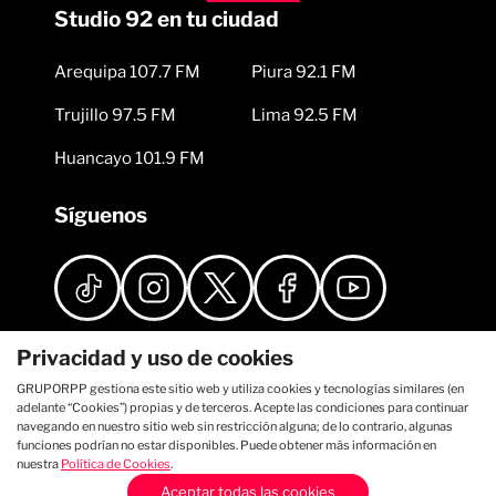
Studio 92 en tu ciudad
Arequipa 107.7 FM
Piura 92.1 FM
Trujillo 97.5 FM
Lima 92.5 FM
Huancayo 101.9 FM
Síguenos
Privacidad y uso de cookies
GRUPORPP gestiona este sitio web y utiliza cookies y tecnologías similares (en
adelante “Cookies”) propias y de terceros. Acepte las condiciones para continuar
navegando en nuestro sitio web sin restricción alguna; de lo contrario, algunas
funciones podrían no estar disponibles. Puede obtener más información en
nuestra
Política de Cookies
.
Aceptar todas las cookies