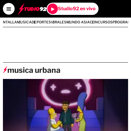
Studio92 en vivo
PANTALLA
MUSICA
DEPORTES
VIRALES
MUNDO ASIA
CONCURSOS
PROGRAM
musica urbana