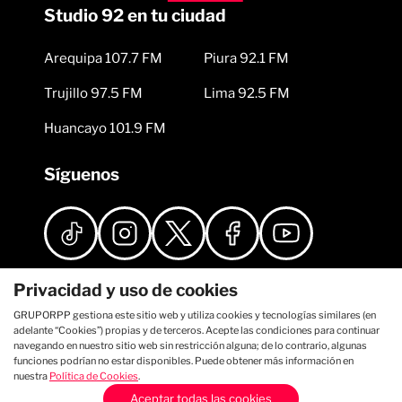
Studio 92 en tu ciudad
Arequipa 107.7 FM
Piura 92.1 FM
Trujillo 97.5 FM
Lima 92.5 FM
Huancayo 101.9 FM
Síguenos
Privacidad y uso de cookies
GRUPORPP gestiona este sitio web y utiliza cookies y tecnologías similares (en
adelante “Cookies”) propias y de terceros. Acepte las condiciones para continuar
navegando en nuestro sitio web sin restricción alguna; de lo contrario, algunas
funciones podrían no estar disponibles. Puede obtener más información en
nuestra
Política de Cookies
.
Aceptar todas las cookies