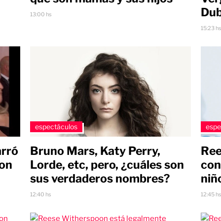
Du
13:00 hs
15:23 h
espectáculos
espe
arró
Bruno Mars, Katy Perry,
Ree
ton
Lorde, etc, pero, ¿cuáles son
con
sus verdaderos nombres?
niñ
12:40 hs
12:45 h