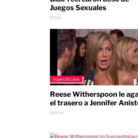
Juegos Sexuales
17:11 hs
espectáculos
Reese Witherspoon le ag
el trasero a Jennifer Anis
13:20 hs