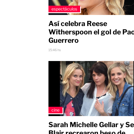
espectáculos
Así celebra Reese
Witherspoon el gol de Pa
Guerrero
15:46 hs
cine
Sarah Michelle Gellar y S
Blair recrearon beso de