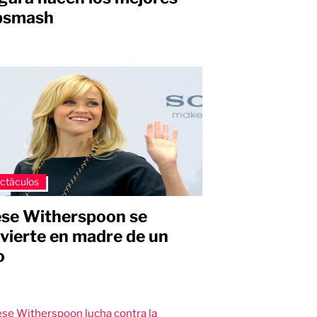
bsmash
s
ctáculos
se Witherspoon se
vierte en madre de un
o
s