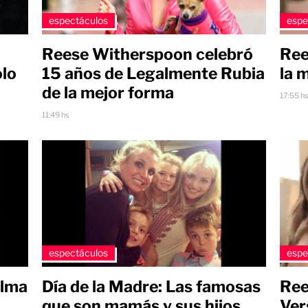
espectáculos
espe
Reese Witherspoon celebró
Ree
15 años de Legalmente Rubia
olo
la 
de la mejor forma
17:55 h
11:49 hs
espectáculos
espe
elma
Día de la Madre: Las famosas
Ree
que son mamás y sus hijos
Ver