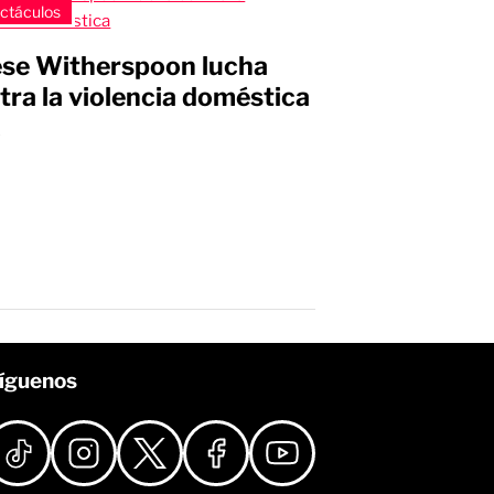
ctáculos
se Witherspoon lucha
tra la violencia doméstica
s
íguenos