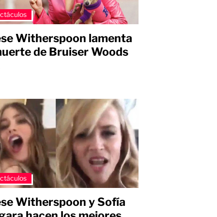
ctáculos
se Witherspoon lamenta
muerte de Bruiser Woods
s
ctáculos
se Witherspoon y Sofía
gara hacen los mejores