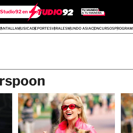
Studio92 en vivo
PANTALLA
MUSICA
DEPORTES
VIRALES
MUNDO ASIA
CONCURSOS
PROGRAM
erspoon