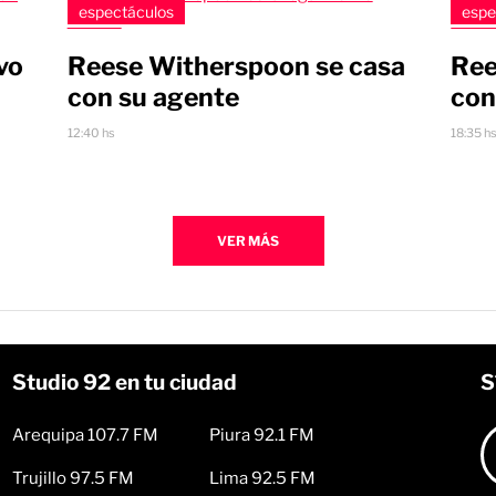
espectáculos
espe
vo
Reese Witherspoon se casa
Ree
con su agente
con
12:40 hs
18:35 h
VER MÁS
Studio 92 en tu ciudad
S
Arequipa 107.7 FM
Piura 92.1 FM
Trujillo 97.5 FM
Lima 92.5 FM