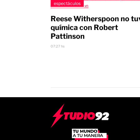
espectáculos
Reese Witherspoon no tu
química con Robert
Pattinson
07:27 hs