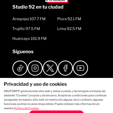
Studio 92 en tu ciudad
Arequipa 107.7 FM
Piura 92.1 FM
Trujillo 97.5 FM
Lima 92.5 FM
Huancayo 101.9 FM
Síguenos
Privacidad y uso de cookies
GRUPORPP gestiona este sitio web y utiliza cookies y tecnologías similares (en
adelante “Cookies”) propias y de terceros. Acepte las condiciones para continuar
navegando en nuestro sitio web sin restricción alguna; de lo contrario, algunas
funciones podrían no estar disponibles. Puede obtener más información en
nuestra
Política de Cookies
.