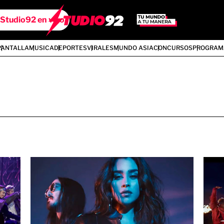
Studio92 en vivo
PANTALLA
MUSICA
DEPORTES
VIRALES
MUNDO ASIA
CONCURSOS
PROGRAM