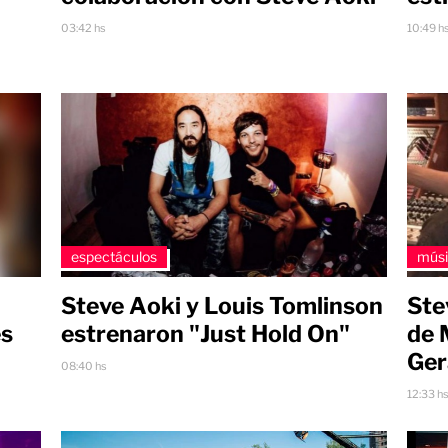
03:42 hs
10:49 h
espectáculos
mús
Steve Aoki y Louis Tomlinson
Ste
és
estrenaron "Just Hold On"
de 
Ger
08:40 hs
12:33 h