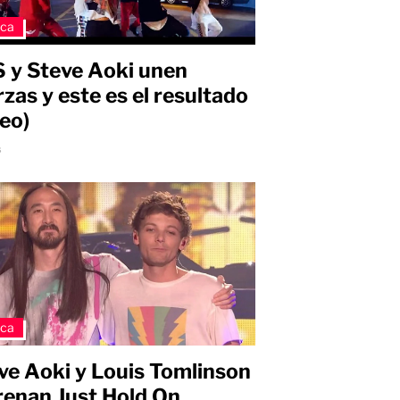
ica
 y Steve Aoki unen
rzas y este es el resultado
deo)
s
ica
ve Aoki y Louis Tomlinson
renan Just Hold On