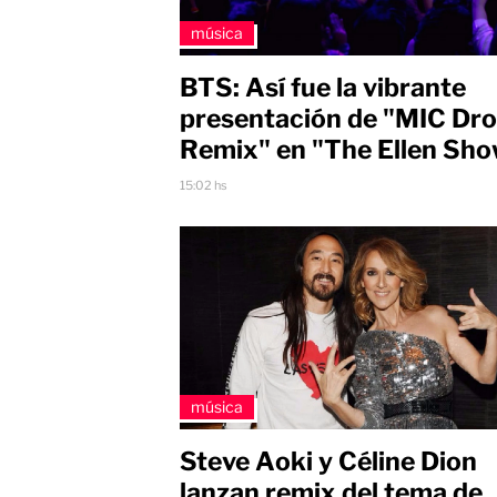
música
BTS: Así fue la vibrante
presentación de "MIC Dro
Remix" en "The Ellen Sh
15:02 hs
música
Steve Aoki y Céline Dion
lanzan remix del tema de