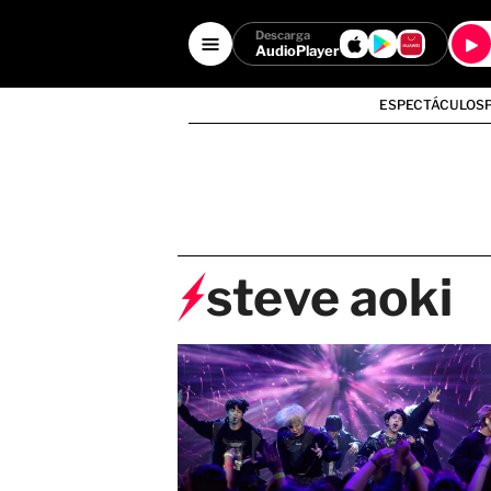
Descarga
AudioPlayer
ESPECTÁCULOS
steve aoki