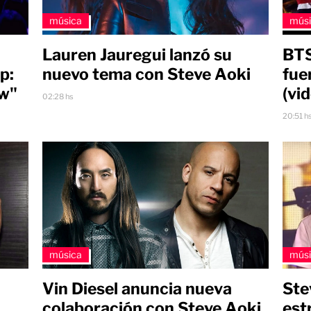
música
mús
Lauren Jauregui lanzó su
BTS
p:
nuevo tema con Steve Aoki
fue
ow"
(vi
02:28 hs
20:51 h
música
mús
Vin Diesel anuncia nueva
Ste
colaboración con Steve Aoki
est