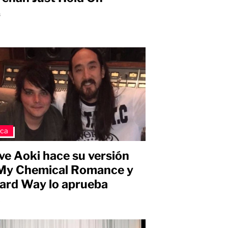
s
ica
ve Aoki hace su versión
My Chemical Romance y
ard Way lo aprueba
s