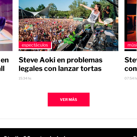
espectáculos
mús
Steve Aoki en problemas
Ste
 en
legales con lanzar tortas
con
ll
15:34 hs
07:54 h
VER MÁS