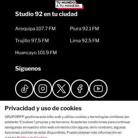
Studio 92 en tu ciudad
Arequipa 107.7 FM
Piura 92.1 FM
Trujillo 97.5 FM
Lima 92.5 FM
Huancayo 101.9 FM
Síguenos
Privacidad y uso de cookies
GRUPORPP gestiona este sitio web y utiliza cookies y tecnologías similares (en
adelante “Cookies”) propias y de terceros. Acepte las condiciones para continuar
navegando en nuestro sitio web sin restricción alguna; de lo contrario, algunas
funciones podrían no estar disponibles. Puede obtener más información en
nuestra
Política de Cookies
.