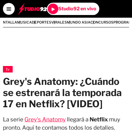
Studio92 en vivo
PANTALLA
MUSICA
DEPORTES
VIRALES
MUNDO ASIA
CONCURSOS
PROGRAM
tv
Grey's Anatomy: ¿Cuándo
se estrenará la temporada
17 en Netflix? [VIDEO]
La serie
Grey's Anatomy
llegará a
Netflix
muy
pronto. Aquí te contamos todos los detalles.