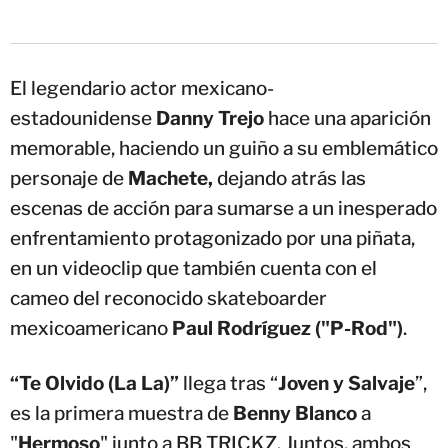
El legendario actor mexicano-
estadounidense
Danny Trejo
hace una aparición
memorable, haciendo un guiño a su emblemático
personaje de
Machete,
dejando atrás las
escenas de acción para sumarse a un inesperado
enfrentamiento protagonizado por una piñata,
en un videoclip que también cuenta con el
cameo del reconocido skateboarder
mexicoamericano
Paul Rodríguez ("P-Rod")
.
“Te Olvido (La La)”
llega tras “
Joven y Salvaje
”,
es la primera muestra de
Benny Blanco
a
"
Hermoso
" junto a BB TRICKZ. Juntos, ambos