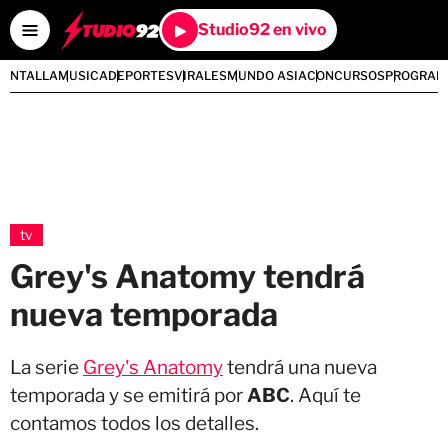
Studio92 en vivo
PANTALLA
MUSICA
DEPORTES
VIRALES
MUNDO ASIA
CONCURSOS
PROGRAM
tv
Grey's Anatomy tendrá
nueva temporada
La serie
Grey's Anatomy
tendrá una nueva
temporada y se emitirá por
ABC
. Aquí te
contamos todos los detalles.