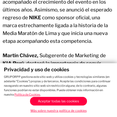
acompañado el crecimiento del evento en los
últimos años. Asimismo, se anunció el esperado
regreso de
NIKE
como sponsor oficial, una
marca estrechamente ligada a la historia de la
Media Maratón de Lima y que inicia una nueva
etapa acompañando esta competencia.
Martín Chávez,
Subgerente de Marketing de
KIA Perú
, destacó la importancia de seguir
Privacidad y uso de cookies
impulsando una carrera que forma parte del
GRUPORPP gestiona este sitio web y utiliza cookies y tecnologías similares (en
patrimonio deportivo del país, mientras que
adelante “Cookies”) propias y de terceros. Acepte las condiciones para continuar
Jean Carlo Padilla
,
Sports Marketing Manager
navegando en nuestro sitio web sin restricción alguna; de lo contrario, algunas
funciones podrían no estar disponibles. Puede obtener más información en
de NIKE
, expresó la satisfacción de la marca por
nuestra
Política de Cookies
.
Aceptar todas las cookies
volver a acompañar una competencia con la que
mantiene una histórica conexión y que hoy
Más sobre nuestra política de cookies