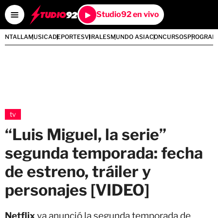
Studio92 en vivo
PANTALLA
MUSICA
DEPORTES
VIRALES
MUNDO ASIA
CONCURSOS
PROGRAM
tv
“Luis Miguel, la serie”
segunda temporada: fecha
de estreno, tráiler y
personajes [VIDEO]
Netflix
ya anunció la segunda temporada de