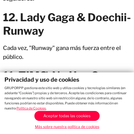
12. Lady Gaga & Doechii-
Runway
Cada vez, "Runway" gana más fuerza entre el
público.
11. TIMØ-No Hay Que
Privacidad y uso de cookies
LLorar
GRUPORPP gestiona este sitio web y utiliza cookies y tecnologías similares (en
adelante “Cookies”) propias y de terceros. Acepte las condiciones para continuar
navegando en nuestro sitio web sin restricción alguna; de lo contrario, algunas
funciones podrían no estar disponibles. Puede obtener más información en
TIMØ pisa fuerte con "
No Hay Que Llorar
", un
nuestra
Política de Cookies
.
tema que escala posiciones y se abre paso entre
Aceptar todas las cookies
los éxitos más escuchados del momento.
Más sobre nuestra política de cookies