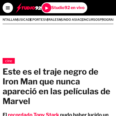
Studio92 en vivo
PANTALLA
MUSICA
DEPORTES
VIRALES
MUNDO ASIA
CONCURSOS
PROGRAM
cine
Este es el traje negro de
Iron Man que nunca
apareció en las películas de
Marvel
El
recordado Tony Stark
pudo haber lucido un