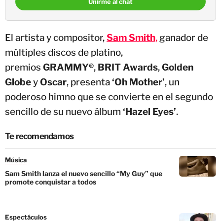
Unirme al chat
El artista y compositor,
Sam Smith
,
ganador de
múltiples discos de platino,
premios
GRAMMY®
,
BRIT Awards
,
Golden
Globe
y
Oscar
, presenta
‘Oh Mother’
, un
poderoso himno que se convierte en el segundo
sencillo de su nuevo álbum
‘Hazel Eyes’
.
Te recomendamos
Música
Sam Smith lanza el nuevo sencillo “My Guy” que
promote conquistar a todos
Espectáculos