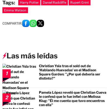
Tags:
Harry Potter
Daniel Radcliffe
Rupert Grint
Emma Watson
COMPARTIR:
Las más leídas
Christian Ysla tras el sold out de
'Hablando Huevadas' en el Madison
1
Square Garden: "¿Por qué debería ser
distinto?"
Pamela López reveló que Christian Cueva
le confesó que le fue infiel con Melissa
2
Klug: "Él me cuenta que tuvo encuentros
con ella"