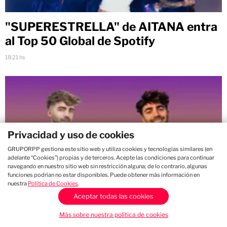
"SUPERESTRELLA" de AITANA entra
al Top 50 Global de Spotify
18:21 hs
Privacidad y uso de cookies
GRUPORPP gestiona este sitio web y utiliza cookies y tecnologías similares (en
adelante “Cookies”) propias y de terceros. Acepte las condiciones para continuar
navegando en nuestro sitio web sin restricción alguna; de lo contrario, algunas
funciones podrían no estar disponibles. Puede obtener más información en
nuestra
Política de Cookies
.
Aceptar todas las cookies
Fede Vigevani, el fenómeno digital y
Más sobre nuestra política de cookies
cantante, llega a lima para ofrecer un