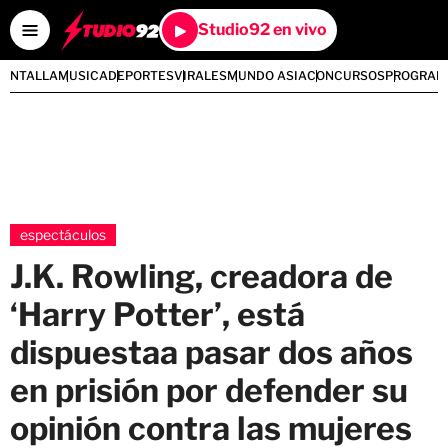
Studio92 en vivo
PANTALLA
MUSICA
DEPORTES
VIRALES
MUNDO ASIA
CONCURSOS
PROGRAM
espectáculos
J.K. Rowling, creadora de
‘Harry Potter’, está
dispuestaa pasar dos años
en prisión por defender su
opinión contra las mujeres