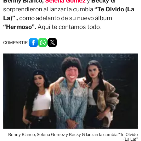
Benny Blanco,
Selena Gomez
y
Becky G
sorprendieron al lanzar la cumbia
“Te Olvido (La
La)” ,
como adelanto de su nuevo álbum
“Hermoso”.
Aquí te contamos todo.
COMPARTIR:
Benny Blanco, Selena Gomez y Becky G lanzan la cumbia “Te Olvido
(La La)”