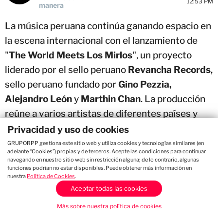
12:53 PM
manera
La música peruana continúa ganando espacio en
la escena internacional con el lanzamiento de
"
The World Meets Los Mirlos
", un proyecto
liderado por el sello peruano
Revancha Records
,
sello peruano fundado por
Gino Pezzia,
Alejandro León
y
Marthin Chan
. La producción
reúne a varios artistas de diferentes países y
estilos musicales para rendir homenaje al legado
Privacidad y uso de cookies
de
Los Mirlos,
llevando la cumbia amazónica a
GRUPORPP gestiona este sitio web y utiliza cookies y tecnologías similares (en
adelante “Cookies”) propias y de terceros. Acepte las condiciones para continuar
nuevas audiencias alrededor del mundo.
navegando en nuestro sitio web sin restricción alguna; de lo contrario, algunas
funciones podrían no estar disponibles. Puede obtener más información en
nuestra
Política de Cookies
.
Aceptar todas las cookies
Si te gusta el chisme, únete al grupo de
Whatsapp de Studio92.
Más sobre nuestra política de cookies