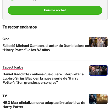
Unirme al chat
Te recomendamos
Cine
Falleció Michael Gambon, el actor de Dumbledore en
“Harry Potter”, a los 82 años
Espectáculos
Daniel Radcliffe confiesa que quiere interpretar a
Lupin o Sirius Black en la nueva serie de 'Harry
Potter': “Son grandes personajes”
TV
HBO Max oficializa nueva adaptación televisiva de
Harry Potter