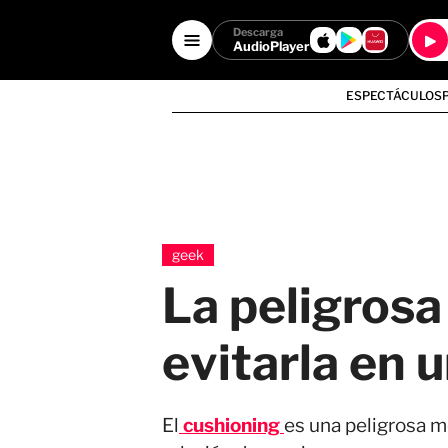
Descarga
AudioPlayer
ESPECTÁCULOS
geek
La peligrosa
evitarla en 
El
cushioning
es una peligrosa m