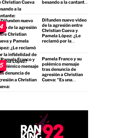
besando a la cantante:
"No te estás llevando
el premio mayor, sino
a un borracho, a un
Difunden nuevo video
pegalón"
de la agresión entre
4
Christian Cueva y
Pamela López: ¿Le
reclamó por la
infidelidad de Pamela
López?
Pamela Franco y su
polémico mensaje
5
tras denuncia de
agresión a Christian
Cueva: "Es una
bendición"