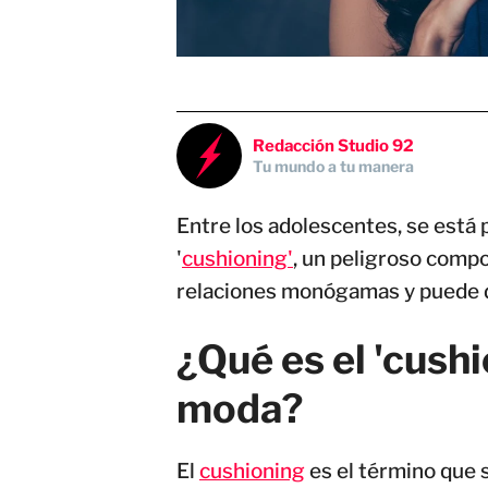
Redacción Studio 92
Tu mundo a tu manera
Entre los adolescentes, se está
'
cushioning'
, un peligroso comp
relaciones monógamas y puede d
¿Qué es el 'cushi
moda?
El
cushioning
es el término que s