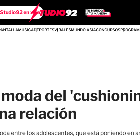
Studio92 en vivo
PANTALLA
MUSICA
DEPORTES
VIRALES
MUNDO ASIA
CONCURSOS
PROGRAM
 moda del 'cushioni
una relación
oda entre los adolescentes, que está poniendo en am