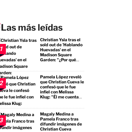
Las más leídas
Christian Ysla tras el
sold out de 'Hablando
1
Huevadas' en el
Madison Square
Garden: "¿Por qué
debería ser distinto?"
Pamela López reveló
que Christian Cueva le
2
confesó que le fue
infiel con Melissa
Klug: "Él me cuenta
que tuvo encuentros
con ella"
Magaly Medina a
Pamela Franco tras
3
difundir imágenes de
Christian Cueva