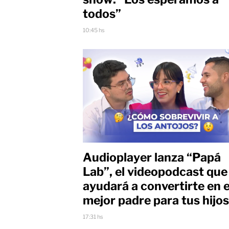
todos”
10:45 hs
Audioplayer lanza “Papá
Lab”, el videopodcast que
ayudará a convertirte en e
mejor padre para tus hijos
17:31 hs