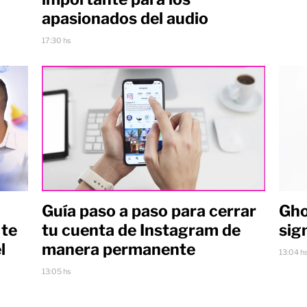
apasionados del audio
17:30 hs
Guía paso a paso para cerrar
Gho
 te
tu cuenta de Instagram de
sig
l
manera permanente
13:04 h
13:05 hs