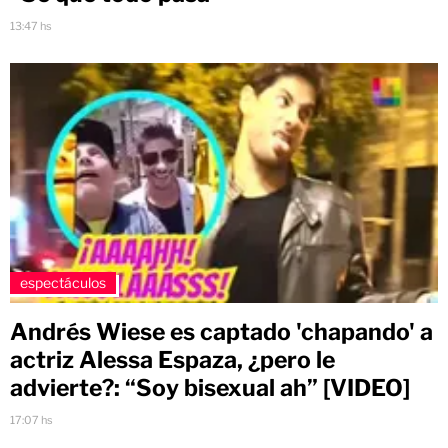
13:47 hs
espectáculos
Andrés Wiese es captado 'chapando' a
actriz Alessa Espaza, ¿pero le
advierte?: “Soy bisexual ah” [VIDEO]
17:07 hs