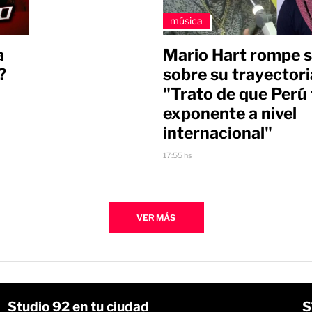
música
a
Mario Hart rompe s
?
sobre su trayectori
"Trato de que Perú
exponente a nivel
internacional"
17:55 hs
VER MÁS
Studio 92 en tu ciudad
S