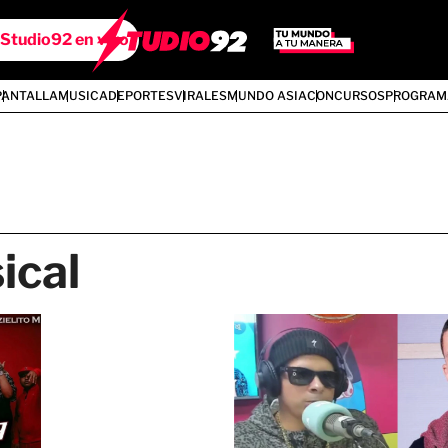
Studio92 en vivo
PANTALLA
MUSICA
DEPORTES
VIRALES
MUNDO ASIA
CONCURSOS
PROGRAM
ical