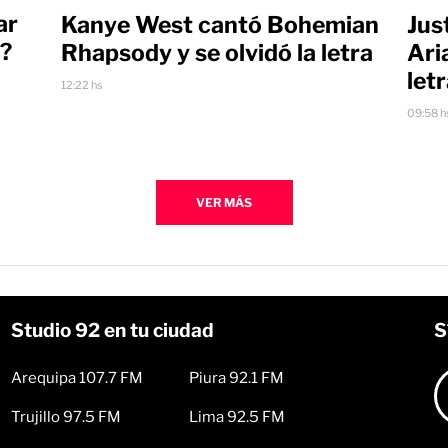
ar
Kanye West cantó Bohemian
Jus
l?
Rhapsody y se olvidó la letra
Ari
let
12:22 hs
09:58 h
VER MÁS
Studio 92 en tu ciudad
S
Arequipa 107.7 FM
Piura 92.1 FM
Trujillo 97.5 FM
Lima 92.5 FM