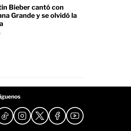
tin Bieber cantó con
ana Grande y se olvidó la
ra
s
íguenos