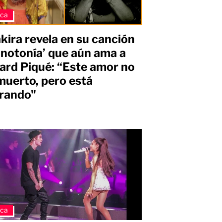
ica
kira revela en su canción
notonía’ que aún ama a
ard Piqué: “Este amor no
muerto, pero está
irando"
ica