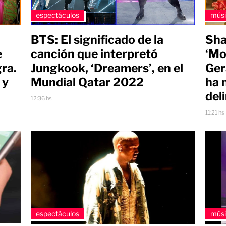
espectáculos
mús
BTS: El significado de la
Sha
e
canción que interpretó
‘Mo
gra.
Jungkook, ‘Dreamers’, en el
Ger
 y
Mundial Qatar 2022
ha 
del
12:36 hs
11:21 hs
espectáculos
mús