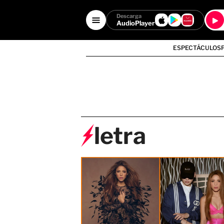
Descarga
AudioPlayer
ESPECTÁCULOS
letra