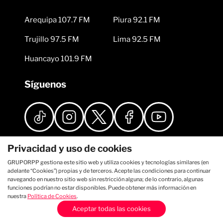
Arequipa 107.7 FM
Piura 92.1 FM
Trujillo 97.5 FM
Lima 92.5 FM
Huancayo 101.9 FM
Síguenos
Privacidad y uso de cookies
GRUPORPP gestiona este sitio web y utiliza cookies y tecnologías similares (en
adelante “Cookies”) propias y de terceros. Acepte las condiciones para continuar
navegando en nuestro sitio web sin restricción alguna; de lo contrario, algunas
funciones podrían no estar disponibles. Puede obtener más información en
nuestra
Política de Cookies
.
Aceptar todas las cookies