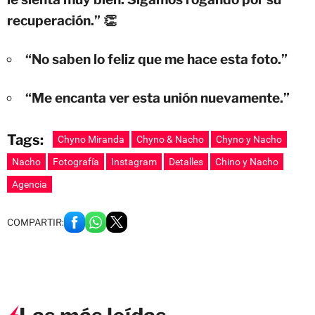
recuperación.” 👏
“No saben lo feliz que me hace esta foto.”
“Me encanta ver esta unión nuevamente.”
Tags:
Chyno Miranda
Chyno & Nacho
Chyno y Nacho
Nacho
Fotografía
Instagram
Detalles
Chino y Nacho
Agencia
COMPARTIR: