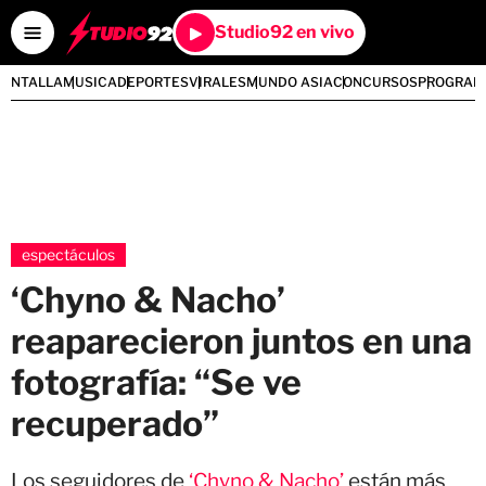
Studio92 en vivo
PANTALLA
MUSICA
DEPORTES
VIRALES
MUNDO ASIA
CONCURSOS
PROGRAM
espectáculos
‘Chyno & Nacho’
reaparecieron juntos en una
fotografía: “Se ve
recuperado”
Los seguidores de
‘Chyno & Nacho’
están más