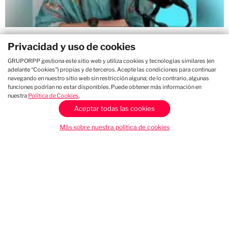
Wendy Ramos: “La gente ve lo bonito
Privacidad y uso de cookies
de la fama, pero tiene un lado difícil”
GRUPORPP gestiona este sitio web y utiliza cookies y tecnologías similares (en
adelante “Cookies”) propias y de terceros. Acepte las condiciones para continuar
15:15 hs
navegando en nuestro sitio web sin restricción alguna; de lo contrario, algunas
funciones podrían no estar disponibles. Puede obtener más información en
nuestra
Política de Cookies
.
Aceptar todas las cookies
Más sobre nuestra política de cookies