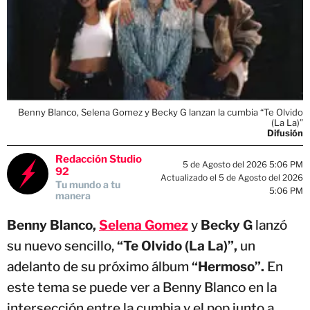
Benny Blanco, Selena Gomez y Becky G lanzan la cumbia “Te Olvido
(La La)”
Difusión
Redacción Studio
5 de Agosto del 2026 5:06 PM
92
Actualizado el 5 de Agosto del 2026
Tu mundo a tu
5:06 PM
manera
Benny Blanco,
Selena Gomez
y
Becky G
lanzó
su nuevo sencillo,
“Te Olvido (La La)”,
un
adelanto de su próximo álbum
“Hermoso”.
En
este tema se puede ver a Benny Blanco en la
intersección entre la cumbia y el pop junto a