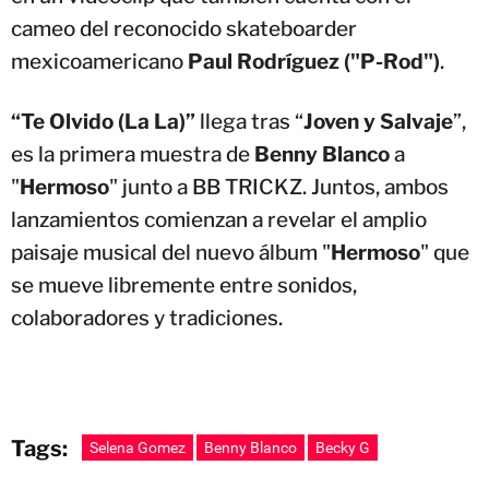
cameo del reconocido skateboarder
mexicoamericano
Paul Rodríguez ("P-Rod")
.
“Te Olvido (La La)”
llega tras “
Joven y Salvaje
”,
es la primera muestra de
Benny Blanco
a
"
Hermoso
" junto a BB TRICKZ. Juntos, ambos
lanzamientos comienzan a revelar el amplio
paisaje musical del nuevo álbum "
Hermoso
" que
se mueve libremente entre sonidos,
colaboradores y tradiciones.
Tags:
Selena Gomez
Benny Blanco
Becky G