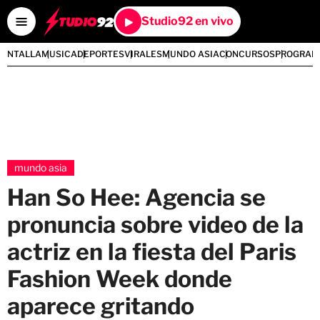
Studio92 en vivo
PANTALLA
MUSICA
DEPORTES
VIRALES
MUNDO ASIA
CONCURSOS
PROGRAM
mundo asia
Han So Hee: Agencia se
pronuncia sobre video de la
actriz en la fiesta del Paris
Fashion Week donde
aparece gritando