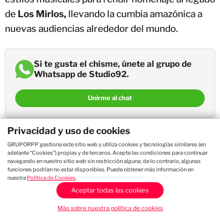
de
Los Mirlos,
llevando la cumbia amazónica a
nuevas audiencias alrededor del mundo.
Si te gusta el chisme, únete al grupo de
Whatsapp de Studio92.
Unirme al chat
Privacidad y uso de cookies
Desarrollado en alianza con
BMG
, el álbum "
The
GRUPORPP gestiona este sitio web y utiliza cookies y tecnologías similares (en
World Meets Los Mirlos
" tiene doce canciones
adelante “Cookies”) propias y de terceros. Acepte las condiciones para continuar
navegando en nuestro sitio web sin restricción alguna; de lo contrario, algunas
con la participación de grandes figuras como
funciones podrían no estar disponibles. Puede obtener más información en
Juanes, Bomba Estéreo, 311, Los Bunkers,
nuestra
Política de Cookies
.
Aceptar todas las cookies
Guaynaa, Monsieur Periné
y
LA LOM
. Sin duda,
este album demuestra la vigencia de Los Mirlos
Más sobre nuestra política de cookies