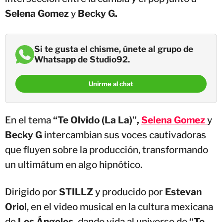
Selena Gomez
y
Becky G.
Si te gusta el chisme, únete al grupo de
Whatsapp de Studio92.
Unirme al chat
En el tema
“Te Olvido (La La)”,
Selena Gomez
y
Becky G
intercambian sus voces cautivadoras
que fluyen sobre la producción, transformando
un ultimátum en algo hipnótico.
Dirigido por
STILLZ
y producido por
Estevan
Oriol
, en el video musical en la cultura mexicana
de
Los Ángeles,
dando vida al universo de
“Te