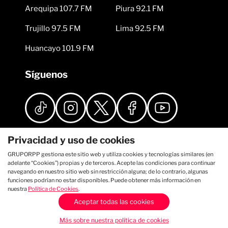
Arequipa 107.7 FM
Piura 92.1 FM
Trujillo 97.5 FM
Lima 92.5 FM
Huancayo 101.9 FM
Síguenos
Privacidad y uso de cookies
GRUPORPP gestiona este sitio web y utiliza cookies y tecnologías similares (en
adelante “Cookies”) propias y de terceros. Acepte las condiciones para continuar
navegando en nuestro sitio web sin restricción alguna; de lo contrario, algunas
funciones podrían no estar disponibles. Puede obtener más información en
nuestra
Política de Cookies
.
Aceptar todas las cookies
Más sobre nuestra política de cookies
Auditado por: Comscore Asociado a: IAB Perú Licenciado por: APDAYC