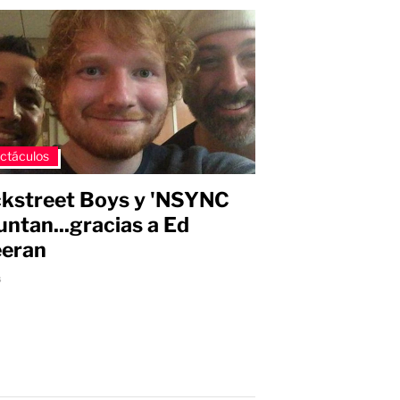
ctáculos
kstreet Boys y 'NSYNC
juntan...gracias a Ed
eran
s