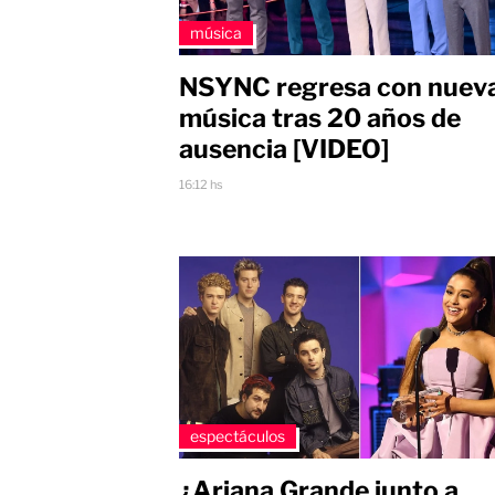
música
NSYNC regresa con nuev
música tras 20 años de
ausencia [VIDEO]
16:12 hs
espectáculos
¿Ariana Grande junto a