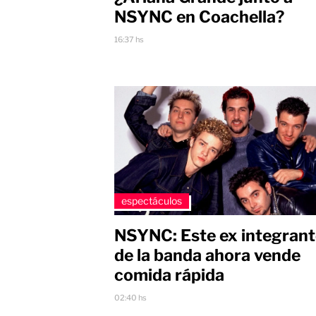
NSYNC en Coachella?
16:37 hs
espectáculos
NSYNC: Este ex integran
de la banda ahora vende
comida rápida
02:40 hs