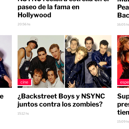
paseo de la fama en
Pea
Hollywood
Bac
20:56 hs
16:05 h
cine
espe
¿Backstreet Boys y NSYNC
te
Sup
juntos contra los zombies?
pre
tie
15:12 hs
15:09 h