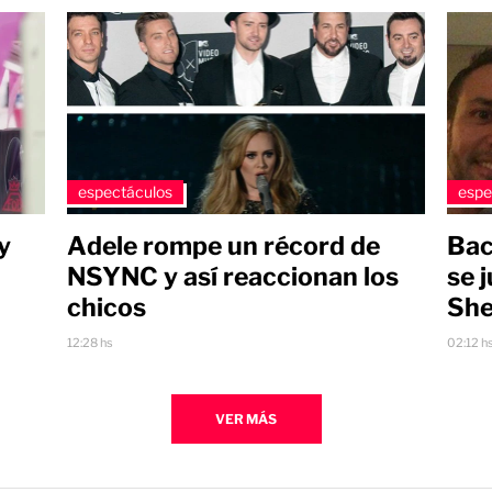
espectáculos
espe
y
Adele rompe un récord de
Bac
NSYNC y así reaccionan los
se 
chicos
She
12:28 hs
02:12 h
VER MÁS