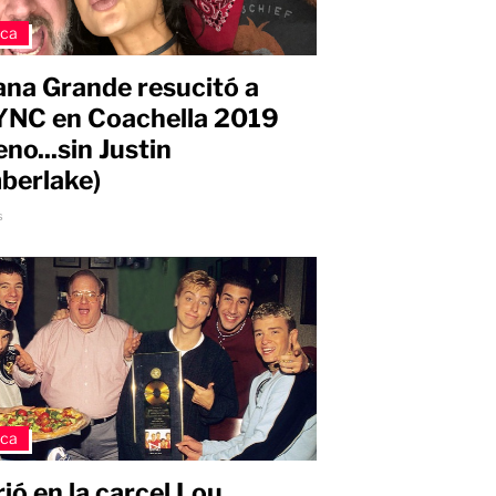
ica
ana Grande resucitó a
NC en Coachella 2019
eno...sin Justin
berlake)
s
ica
ió en la carcel Lou