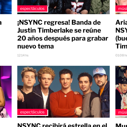
espectáculos
mús
a
¡NSYNC regresa! Banda de
Ari
Justin Timberlake se reúne
NSY
20 años después para grabar
(bu
nuevo tema
Tim
12:14 hs
01:08 h
espectáculos
mús
NSYNC recibirá estrella en el
Mur