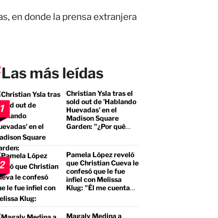
as, en donde la prensa extranjera
Las más leídas
Christian Ysla tras el
sold out de 'Hablando
1
Huevadas' en el
Madison Square
Garden: "¿Por qué
debería ser distinto?"
Pamela López reveló
que Christian Cueva le
2
confesó que le fue
infiel con Melissa
Klug: "Él me cuenta
que tuvo encuentros
con ella"
Magaly Medina a