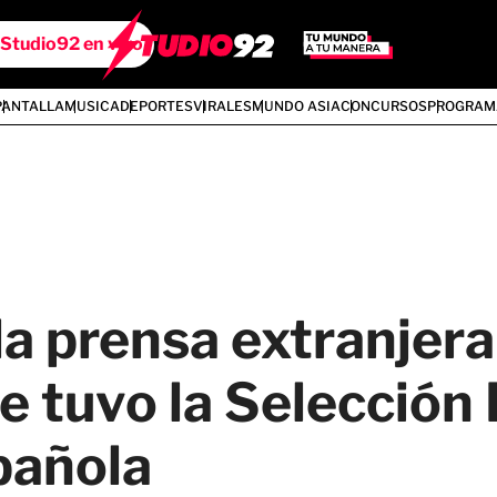
Studio92 en vivo
PANTALLA
MUSICA
DEPORTES
VIRALES
MUNDO ASIA
CONCURSOS
PROGRAM
la prensa extranjera
e tuvo la Selección
spañola