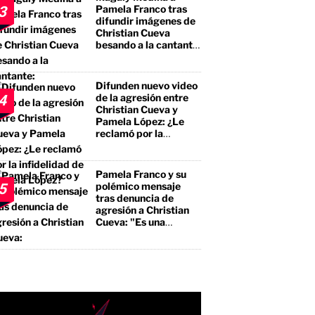
Pamela Franco tras
3
difundir imágenes de
Christian Cueva
besando a la cantante:
"No te estás llevando
el premio mayor, sino
a un borracho, a un
Difunden nuevo video
pegalón"
de la agresión entre
4
Christian Cueva y
Pamela López: ¿Le
reclamó por la
infidelidad de Pamela
López?
Pamela Franco y su
polémico mensaje
5
tras denuncia de
agresión a Christian
Cueva: "Es una
bendición"