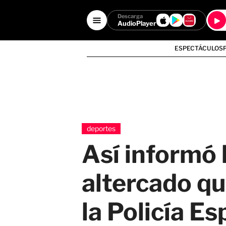
Descarga
AudioPlayer
ESPECTÁCULOS
deportes
Así informó 
altercado qu
la Policía E