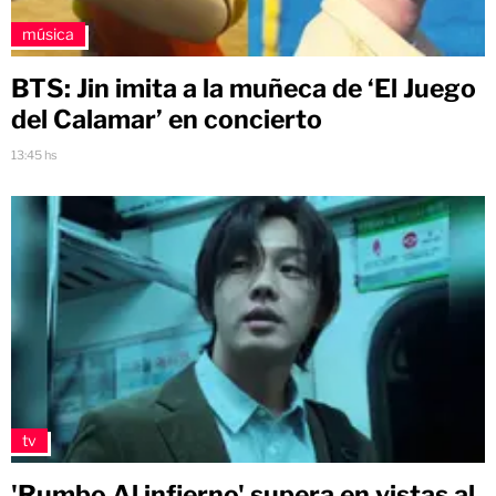
música
BTS: Jin imita a la muñeca de ‘El Juego
del Calamar’ en concierto
13:45 hs
tv
'Rumbo Al infierno' supera en vistas al