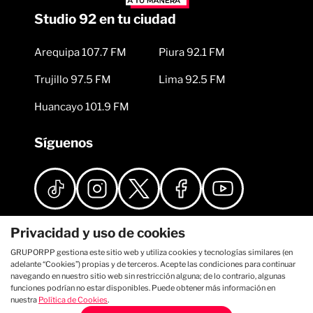
Studio 92 en tu ciudad
Arequipa 107.7 FM
Piura 92.1 FM
Trujillo 97.5 FM
Lima 92.5 FM
Huancayo 101.9 FM
Síguenos
Privacidad y uso de cookies
GRUPORPP gestiona este sitio web y utiliza cookies y tecnologías similares (en
adelante “Cookies”) propias y de terceros. Acepte las condiciones para continuar
navegando en nuestro sitio web sin restricción alguna; de lo contrario, algunas
funciones podrían no estar disponibles. Puede obtener más información en
nuestra
Política de Cookies
.