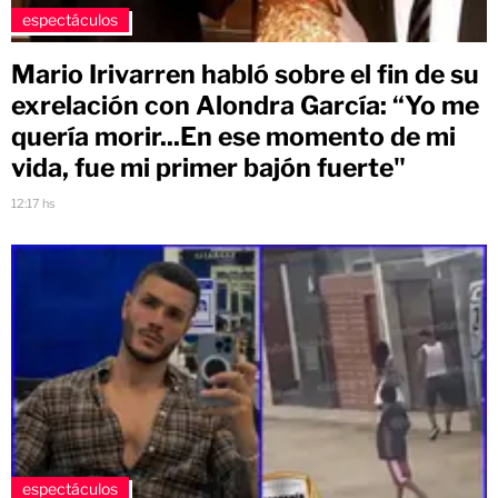
espectáculos
Mario Irivarren habló sobre el fin de su
exrelación con Alondra García: “Yo me
quería morir...En ese momento de mi
vida, fue mi primer bajón fuerte"
12:17 hs
espectáculos