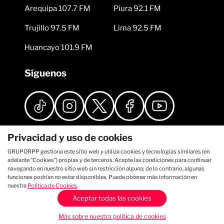
Arequipa 107.7 FM
Piura 92.1 FM
Trujillo 97.5 FM
Lima 92.5 FM
Huancayo 101.9 FM
Síguenos
Privacidad y uso de cookies
GRUPORPP gestiona este sitio web y utiliza cookies y tecnologías similares (en
adelante “Cookies”) propias y de terceros. Acepte las condiciones para continuar
navegando en nuestro sitio web sin restricción alguna; de lo contrario, algunas
funciones podrían no estar disponibles. Puede obtener más información en
nuestra
Política de Cookies
.
Aceptar todas las cookies
Más sobre nuestra política de cookies
Auditado por: Comscore Asociado a: IAB Perú Licenciado por: APDAYC