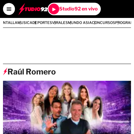
Studio92 en vivo
PANTALLA
MUSICA
DEPORTES
VIRALES
MUNDO ASIA
CONCURSOS
PROGRAM
Raúl Romero