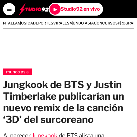
Studio92 en vivo
PANTALLA
MUSICA
DEPORTES
VIRALES
MUNDO ASIA
CONCURSOS
PROGRAM
mundo asia
Jungkook de BTS y Justin
Timberlake publicarían un
nuevo remix de la canción
‘3D’ del surcoreano
Al parecer
Jungkook
de BTS alista una