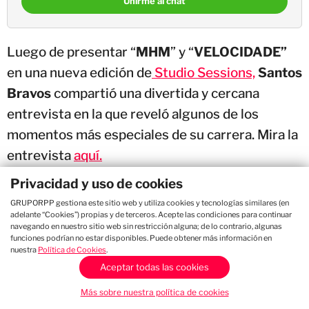
Unirme al chat
Luego de presentar “
MHM
” y “
VELOCIDADE”
en una nueva edición de
Studio Sessions,
Santos
Bravos
compartió una divertida y cercana
entrevista en la que reveló algunos de los
momentos más especiales de su carrera. Mira la
entrevista
aquí.
Privacidad y uso de cookies
"El momento que no puedo creer fue cuando
GRUPORPP gestiona este sitio web y utiliza cookies y tecnologías similares (en
conocimos a BTS. Como grupo, desde que
adelante “Cookies”) propias y de terceros. Acepte las condiciones para continuar
navegando en nuestro sitio web sin restricción alguna; de lo contrario, algunas
estábamos haciendo nuestro entrenamiento,
funciones podrían no estar disponibles. Puede obtener más información en
nuestra
Política de Cookies
.
mirábamos a BTS, estudiábamos sus
Aceptar todas las cookies
performances y sus bailes"
, recordó
Kauê,
Más sobre nuestra política de cookies
destacando la influencia que la agrupación