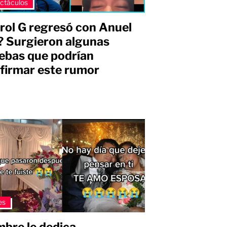
ctáculos
rol G regresó con Anuel
 Surgieron algunas
ebas que podrían
firmar este rumor
s
es
bre le dedica