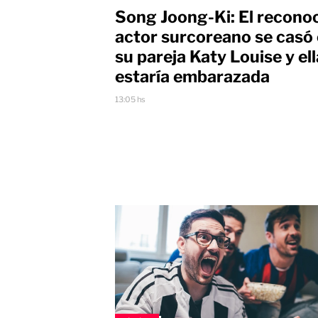
Song Joong-Ki: El recono
actor surcoreano se casó
su pareja Katy Louise y ell
estaría embarazada
13:05 hs