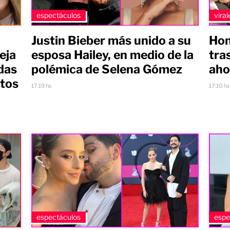
espectáculos
viral
Justin Bieber más unido a su
Hom
eja
esposa Hailey, en medio de la
tra
das
polémica de Selena Gómez
aho
stos
17:19 hs
17:10 h
espectáculos
espe