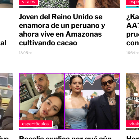
virales
espe
Joven del Reino Unido se
¿Ka
enamora de un peruano y
AA?
ahora vive en Amazonas
pru
al
cultivando cacao
con
18:05 hs
16:34 h
espectáculos
viral
ivo
Rosalía explica por qué aún
Hom