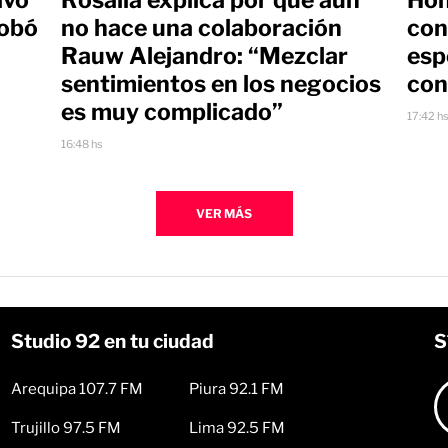
robó
no hace una colaboración
con
Rauw Alejandro: “Mezclar
esp
sentimientos en los negocios
con
es muy complicado”
17:42 h
16:48 hs
VER MÁS
Studio 92 en tu ciudad
S
Arequipa 107.7 FM
Piura 92.1 FM
Trujillo 97.5 FM
Lima 92.5 FM