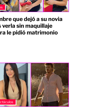
es
bre que dejó a su novia
s verla sin maquillaje
ra le pidió matrimonio
s
ctáculos