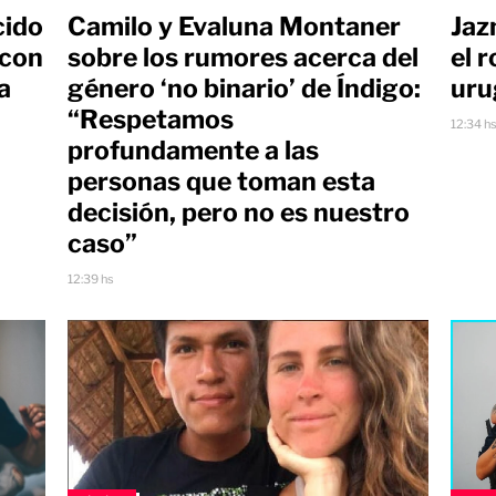
cido
Camilo y Evaluna Montaner
Jaz
 con
sobre los rumores acerca del
el 
a
género ‘no binario’ de Índigo:
uru
“Respetamos
12:34 h
profundamente a las
personas que toman esta
decisión, pero no es nuestro
caso”
12:39 hs