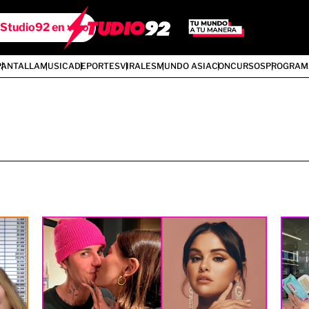
Studio92 en vivo
PANTALLA
MUSICA
DEPORTES
VIRALES
MUNDO ASIA
CONCURSOS
PROGRAM