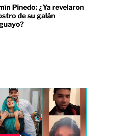
mín Pinedo: ¿Ya revelaron
rostro de su galán
guayo?
s