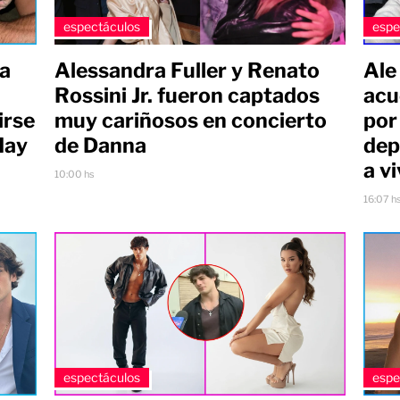
espectáculos
espe
ma
Alessandra Fuller y Renato
Ale
Rossini Jr. fueron captados
acu
irse
muy cariñosos en concierto
por
Hay
de Danna
dep
a v
10:00 hs
16:07 h
espectáculos
espe