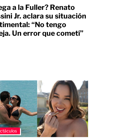
ega a la Fuller? Renato
sini Jr. aclara su situación
timental: “No tengo
eja. Un error que cometí”
ctáculos