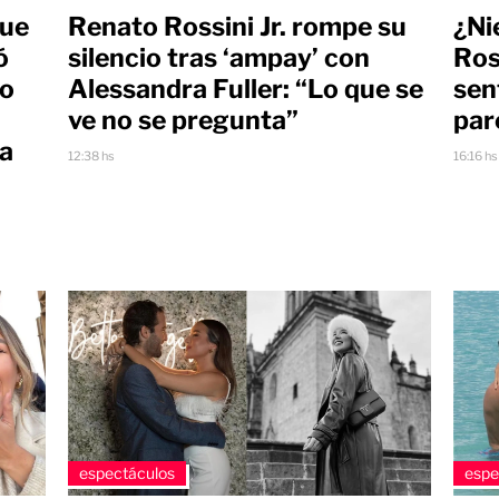
que
Renato Rossini Jr. rompe su
¿Ni
ó
silencio tras ‘ampay’ con
Ros
to
Alessandra Fuller: “Lo que se
sen
ve no se pregunta”
par
ba
12:38 hs
16:16 hs
espectáculos
espe