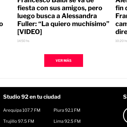
Francesco Balbi se va de
fin
fiesta con sus amigos, pero
Fra
luego busca a Alessandra
o
cam
Fuller: “La quiero muchísimo”
dir
[VIDEO]
10:20 h
14:50 hs
VER MÁS
Studio 92 en tu ciudad
S
Arequipa 107.7 FM
Piura 92.1 FM
Trujillo 97.5 FM
Lima 92.5 FM