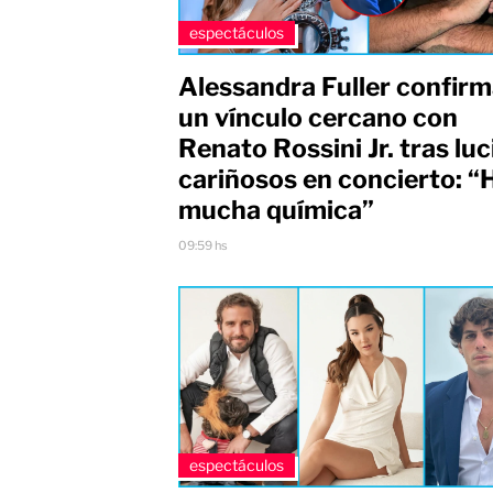
espectáculos
Alessandra Fuller confir
un vínculo cercano con
Renato Rossini Jr. tras luc
cariñosos en concierto: “
mucha química”
09:59 hs
espectáculos