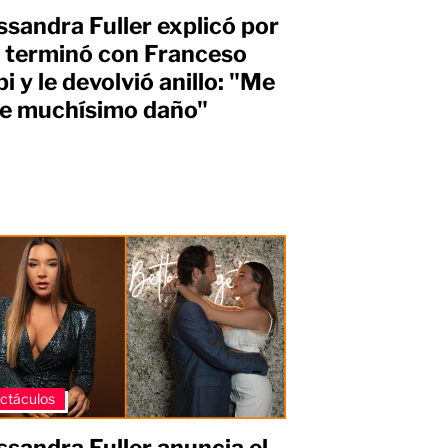
ssandra Fuller explicó por
 terminó con Franceso
bi y le devolvió anillo: "Me
e muchísimo daño"
s
ctáculos
ssandra Fuller anuncia el