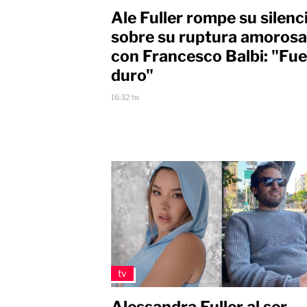
Ale Fuller rompe su silenc
sobre su ruptura amorosa
con Francesco Balbi: "Fue
duro"
16:32 hs
tv
Alessandra Fuller al ser