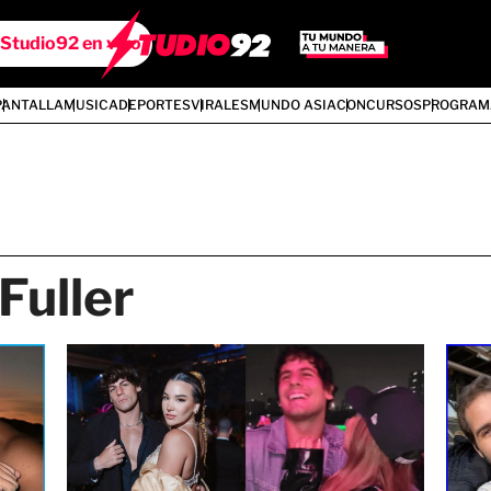
Studio92 en vivo
PANTALLA
MUSICA
DEPORTES
VIRALES
MUNDO ASIA
CONCURSOS
PROGRAM
Fuller