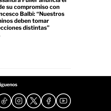
 de su compromiso con
ncesco Balbi: “Nuestros
inos deben tomar
ecciones distintas”
s
íguenos