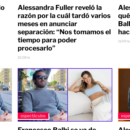
io
Alessandra Fuller reveló la
Ale
razón por la cuál tardó varios
qué
meses en anunciar
Bal
separación: “Nos tomamos el
hac
tiempo para poder
11:09 h
procesarlo”
10:28 hs
espe
espectáculos
Ale