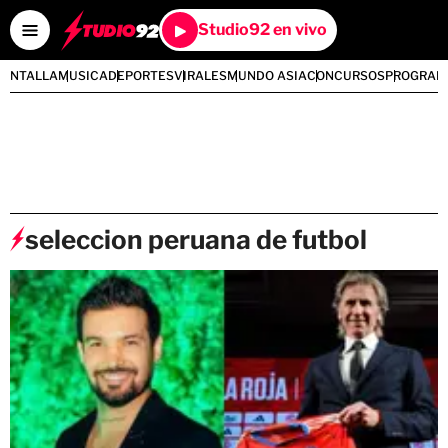
Studio92 en vivo
PANTALLA
MUSICA
DEPORTES
VIRALES
MUNDO ASIA
CONCURSOS
PROGRAM
seleccion peruana de futbol