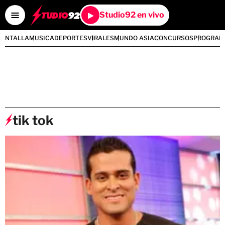
Studio92 en vivo
PANTALLA
MUSICA
DEPORTES
VIRALES
MUNDO ASIA
CONCURSOS
PROGRAM
tik tok